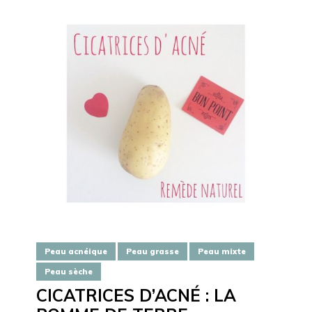
Peau acnéique
Peau grasse
Peau mixte
Peau sèche
CICATRICES D’ACNÉ : LA