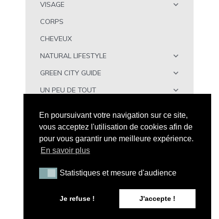
VISAGE
CORPS
CHEVEUX
NATURAL LIFESTYLE
GREEN CITY GUIDE
UN PEU DE TOUT
À TÉLÉCHARGER
En poursuivant votre navigation sur ce site,
vous acceptez l'utilisation de cookies afin de
pour vous garantir une meilleure expérience.
En savoir plus
Statistiques et mesure d'audience
Statistiques et mesure d'audience
Tous droits réservés - Peau Neuve © 2026 |
Mention
Légales
|
CGV
|
A propos de Peau Neuve
|
Politique de
Je refuse !
J'accepte !
confidentialité
| Illustration par
Maxime C
| Conception web
:
LFCOM STUDIO