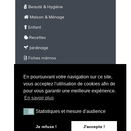
Beauté & Hygiène
Maison & Ménage
Enfant
Recettes
Jardinage
Fiches mémos
À imprimer
En poursuivant votre navigation sur ce site,
Divers
vous acceptez l'utilisation de cookies afin de
pour vous garantir une meilleure expérience.
En savoir plus
Statistiques et mesure d'audience
Statistiques et mesure d'audience
Tous droits réservés - Peau Neuve © 2026 |
Mention
Je refuse !
J'accepte !