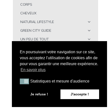
CORPS
CHEVEUX
NATURAL LIFESTYLE
GREEN CITY GUIDE
UN PEU DE TOUT
À TÉLÉCHARGER
En poursuivant votre navigation sur ce site,
vous acceptez l'utilisation de cookies afin de
pour vous garantir une meilleure expérience.
En savoir plus
Statistiques et mesure d'audience
Statistiques et mesure d'audience
Tous droits réservés - Peau Neuve © 2026 |
Mention
Légales
|
CGV
|
A propos de Peau Neuve
|
Politique de
Je refuse !
J'accepte !
confidentialité
| Illustration par
Maxime C
| Conception web
:
LFCOM STUDIO