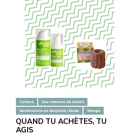
Culture
Des femmes de talent
Matérialiste en désintox / Mode
Visage
QUAND TU ACHÈTES, TU
AGIS