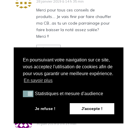
28 janvier 2019 à 14 h 35 min
Merci pour tous ces conseils de
produits…. Je vais finir par faire chauffer
ma CB…as tu un code parrainage pour
faire baisser la noté assez salée?
Merci !!
Répondre
En poursuivant votre navigation sur ce site,
vous acceptez l'utilisation de cookies afin de
Peau Neuve
pour vous garantir une meilleure expérience.
7 février 2019 à 13 h 50 min
En savoir plus
Malheureusement non…
Statistiques et mesure d'audience
Statistiques et mesure d'audience
Répondre
Je refuse !
J'accepte !
Imane1107
30 juin 2019 à 0 h 23 min