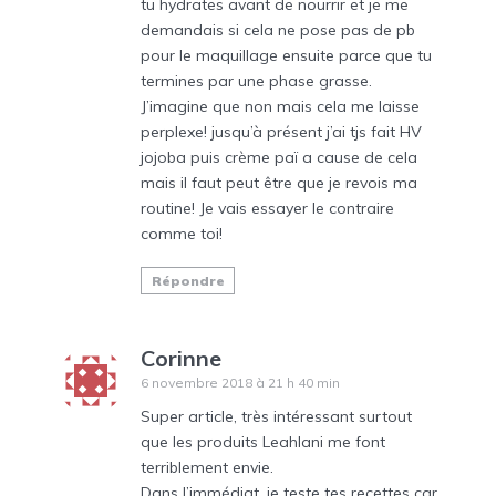
tu hydrates avant de nourrir et je me
demandais si cela ne pose pas de pb
pour le maquillage ensuite parce que tu
termines par une phase grasse.
J’imagine que non mais cela me laisse
perplexe! jusqu’à présent j’ai tjs fait HV
jojoba puis crème paï a cause de cela
mais il faut peut être que je revois ma
routine! Je vais essayer le contraire
comme toi!
Répondre
Corinne
6 novembre 2018 à 21 h 40 min
Super article, très intéressant surtout
que les produits Leahlani me font
terriblement envie.
Dans l’immédiat, je teste tes recettes car