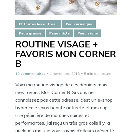
Et toutes les autres...
Peau acnéique
Peau grasse
Peau mixte
Peau sèche
ROUTINE VISAGE +
FAVORIS MON CORNER
B
19 commentaires
1 novembre 2018
5 min de lecture
Voici ma routine visage de ces derniers mois +
mes favoris Mon Corner B. Si vous ne
connaissez pas cette adresse, c’est un e-shop
hyper calé soins beauté naturelle et makeup,
une pépinière de marques saines et
performantes. J’ai reçu un très gros colis il y a
quelques mois, je vous l’avais d’ailleurs présenté