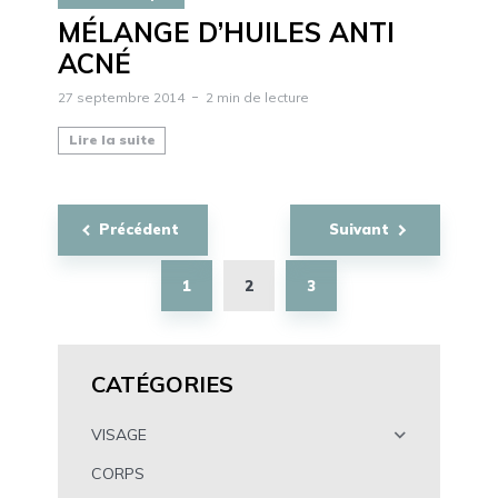
MÉLANGE D’HUILES ANTI
ACNÉ
27 septembre 2014
2 min de lecture
Lire la suite
Navigation
Précédent
Suivant
des
articles
1
2
3
CATÉGORIES
VISAGE
CORPS