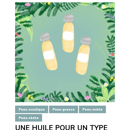
Peau acnéique
Peau grasse
Peau mixte
Peau sèche
UNE HUILE POUR UN TYPE