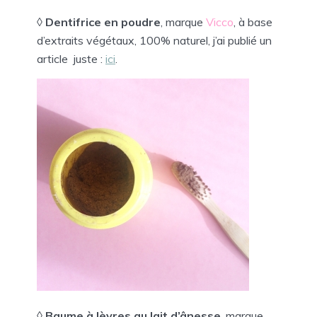
◊
Dentifrice en poudre
, marque
Vicco
, à base
d’extraits végétaux, 100% naturel, j’ai publié un
article juste :
ici
.
◊
Baume à lèvres au lait d’ânesse
, marque