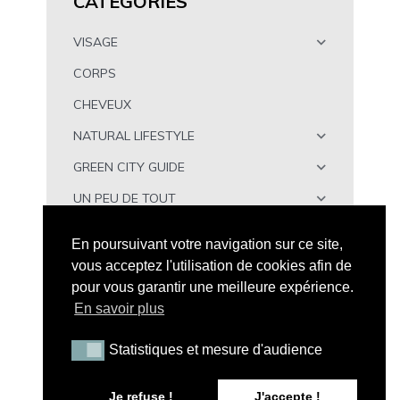
CATÉGORIES
VISAGE
CORPS
CHEVEUX
NATURAL LIFESTYLE
GREEN CITY GUIDE
UN PEU DE TOUT
À TÉLÉCHARGER
En poursuivant votre navigation sur ce site,
vous acceptez l'utilisation de cookies afin de
pour vous garantir une meilleure expérience.
En savoir plus
Statistiques et mesure d'audience
Statistiques et mesure d'audience
Tous droits réservés - Peau Neuve © 2026 |
Mention
Légales
|
CGV
|
A propos de Peau Neuve
|
Politique de
Je refuse !
J'accepte !