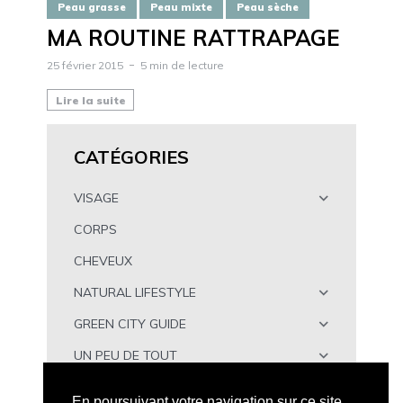
Peau grasse
Peau mixte
Peau sèche
MA ROUTINE RATTRAPAGE
25 février 2015
5 min de lecture
Lire la suite
CATÉGORIES
VISAGE
CORPS
CHEVEUX
NATURAL LIFESTYLE
GREEN CITY GUIDE
UN PEU DE TOUT
À TÉLÉCHARGER
En poursuivant votre navigation sur ce site,