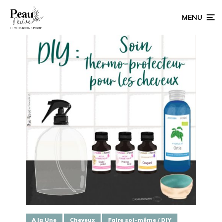
MENU
A la Une
Cheveux
Faire soi-même / DIY