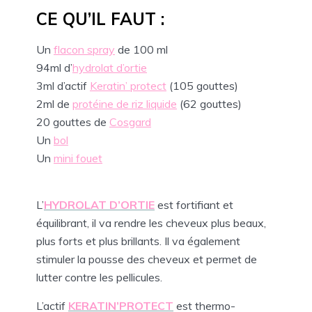
CE QU’IL FAUT :
Un
flacon spray
de 100 ml
94ml d’
hydrolat d’ortie
3ml d’actif
Keratin’ protect
(105 gouttes)
2ml de
protéine de riz liquide
(62 gouttes)
20 gouttes de
Cosgard
Un
bol
Un
mini fouet
L’
HYDROLAT D’ORTIE
est fortifiant et
équilibrant, il va rendre les cheveux plus beaux,
plus forts et plus brillants. Il va également
stimuler la pousse des cheveux et permet de
lutter contre les pellicules.
L’actif
KERATIN’PROTECT
est thermo-