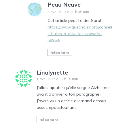
Peau Neuve
3 avril 2017 à 10 h 35 min
Cet article peut t’aider Sarah :
https://www.quechoisir.org/conseil
s-huiles-d-olive-les-conseils-
n9953/
.
Répondre
Linalynette
1 avril 2017 à 22 h 19 min
J’allais ajouter qu’elle soigne Alzheimer
avant d’arriver à ton paragraphe !
J’avais vu un article allemand dessus
assez époustouflant!
Répondre