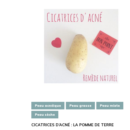
Peau acnéique
Peau grasse
Peau mixte
Peau sèche
CICATRICES D’ACNÉ : LA POMME DE TERRE