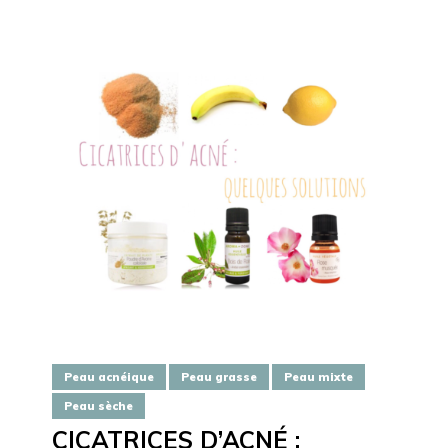
Peau acnéique
Peau grasse
Peau mixte
Peau sèche
CICATRICES D’ACNÉ :