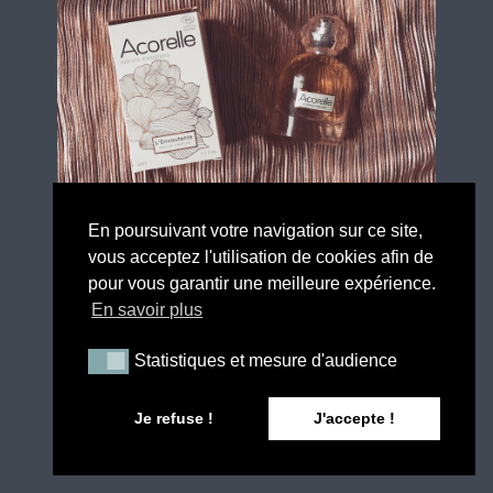
En poursuivant votre navigation sur ce site,
vous acceptez l'utilisation de cookies afin de
pour vous garantir une meilleure expérience.
En savoir plus
Statistiques et mesure d'audience
Statistiques et mesure d'audience
Accessoires beauté
Corps
ACORELLE ET SON PARFUM
Je refuse !
J'accepte !
NATUREL L’ENVOUTANTE
7 décembre 2018
3 min de lecture