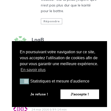
n’est pas plus dur que le karité
pour le battre.
Répondre
LnaB
24 mai 2016 à 7 h 41 min
En poursuivant votre navigation sur ce site,
Excellent, Je vais m’empresser de tester
vous acceptez l'utilisation de cookies afin de
ta recette. ça va peut être faire venir le
pour vous garantir une meilleure expérience.
soleil…
En savoir plus
Merci de partager avec nous et bonne
journée!
Statistiques et mesure d'audience
Statistiques et mesure d'audience
Répondre
Je refuse !
J'accepte !
Chloe
24 mai 2016 à 9 h 14 min