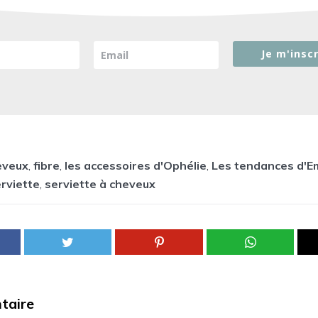
Je m'inscr
eveux
,
fibre
,
les accessoires d'Ophélie
,
Les tendances d'
rviette
,
serviette à cheveux
taire