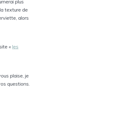
rnerai plus
 la texture de
viette, alors
site «
les
ous plaise, je
vos questions.