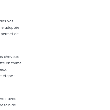
dans vos
orme adaptée
e permet de
vos cheveux
ette en forme
eux.
e étape :
ouvez avec
 besoin de