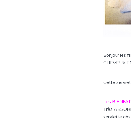
Bonjour les f
CHEVEUX EN
Cette servi
Les BIENFAI
Très ABSORBA
serviette ab