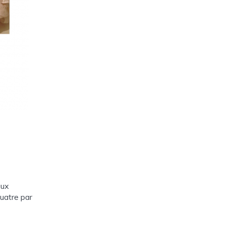
aux
uatre par