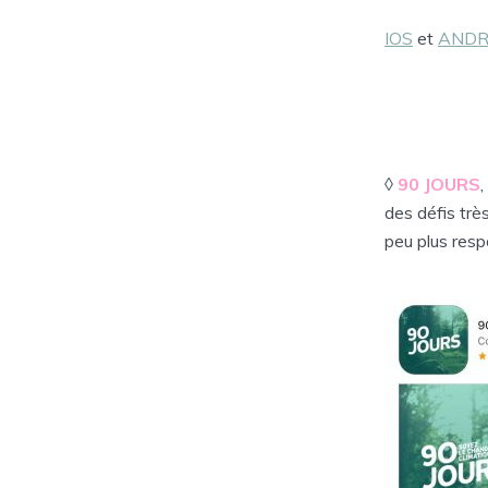
IOS
et
ANDR
◊
90 JOURS
,
des défis trè
peu plus respo