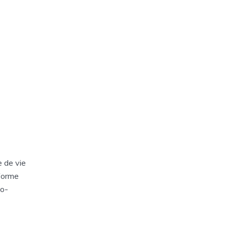
 de vie
eforme
co-