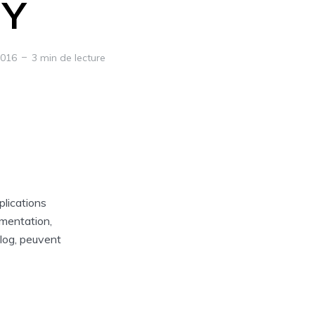
HY
2016
3 min de lecture
plications
imentation,
blog, peuvent