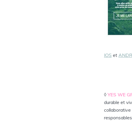
IOS
et
ANDR
◊
YES WE G
durable et vi
collaborative
responsables. 