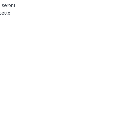
s seront
cette