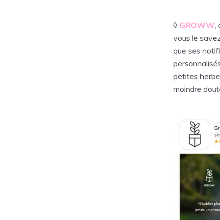
◊
GROWW
,
vous le savez,
que ses notif
personnalisés
petites herbe
moindre doute