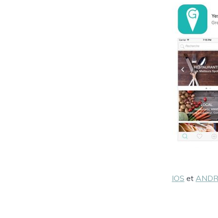
IOS
et
ANDR