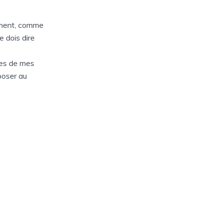
 moment, comme
 je dois dire
mes de mes
poser au