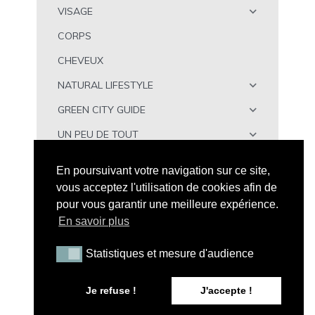
VISAGE
CORPS
CHEVEUX
NATURAL LIFESTYLE
GREEN CITY GUIDE
UN PEU DE TOUT
À TÉLÉCHARGER
En poursuivant votre navigation sur ce site,
vous acceptez l'utilisation de cookies afin de
pour vous garantir une meilleure expérience.
En savoir plus
Statistiques et mesure d'audience
Statistiques et mesure d'audience
Tous droits réservés - Peau Neuve © 2026 |
Mention
Légales
|
CGV
|
A propos de Peau Neuve
|
Politique de
Je refuse !
J'accepte !
confidentialité
| Illustration par
Maxime C
| Conception web
:
LFCOM STUDIO