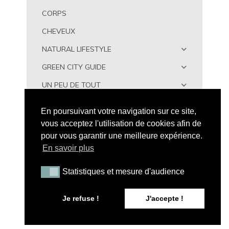
CORPS
CHEVEUX
NATURAL LIFESTYLE
GREEN CITY GUIDE
UN PEU DE TOUT
À TÉLÉCHARGER
En poursuivant votre navigation sur ce site,
vous acceptez l'utilisation de cookies afin de
pour vous garantir une meilleure expérience.
En savoir plus
Statistiques et mesure d'audience
Statistiques et mesure d'audience
Tous droits réservés - Peau Neuve © 2026 |
Mention
Légales
|
CGV
|
A propos de Peau Neuve
|
Politique de
Je refuse !
J'accepte !
confidentialité
| Illustration par
Maxime C
| Conception web
:
LFCOM STUDIO