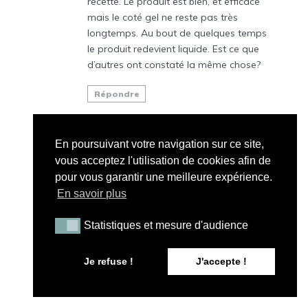
recette. Le produit est bien, et efficace
mais le coté gel ne reste pas très
longtemps. Au bout de quelques temps
le produit redevient liquide. Est ce que
d’autres ont constaté la même chose?
Répondre
Dezille Régine
En poursuivant votre navigation sur ce site,
10 février 2017 à 22 h 00 min
vous acceptez l'utilisation de cookies afin de
pour vous garantir une meilleure expérience.
J’ai essayer le produit, mais à hauteur de
l’eau, reste une ligne jaunâtre, que faire ?
En savoir plus
J’aimerais aussi colorer un peu le produit
afin de bien voir où je le met.
Statistiques et mesure d'audience
Statistiques et mesure d'audience
Merci pour ces échanges de bons trucs.
Je refuse !
J'accepte !
Répondre