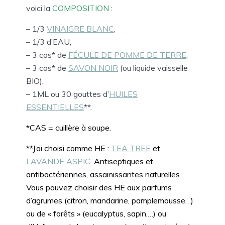
voici la
COMPOSITION
:
– 1/3
VINAIGRE BLANC
,
– 1/3 d’EAU,
– 3 cas* de
FÉCULE DE POMME DE TERRE
,
– 3 cas* de
SAVON NOIR
(ou liquide vaisselle
BIO),
– 1ML ou 30 gouttes d’
HUILES
ESSENTIELLES
**.
*CAS = cuillère à soupe.
**J’ai choisi comme HE :
TEA TREE
et
LAVANDE ASPIC
. Antiseptiques et
antibactériennes, assainissantes naturelles.
Vous pouvez choisir des HE aux parfums
d’agrumes (citron, mandarine, pamplemousse…)
ou de « forêts » (eucalyptus, sapin,…) ou