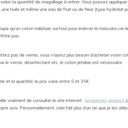
selon la quantité de maquillage à retirer. Vous pouvez appliquer
it, une huile et même une eau de fruit ou de fleur (type hydrolat 
tique qu’un coton habituel, surtout pour enlever le mascara car l
ffrite pas.
ttez pas de vernis, vous n’aurez plus besoin d’acheter votre cot
ur le vernis, désinfectant etc, le coton jetable est nécessaire.
e et la quantité, le prix varie entre 5 et 35€.
lle vraiment de consulter le site internet :
tendances-emma.fr
p
opre avis. Personnellement, cela fait plus d’un an que je les utilis