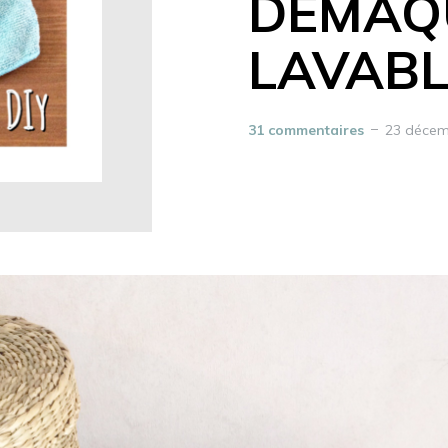
DÉMAQ
LAVABL
31 commentaires
23 décem