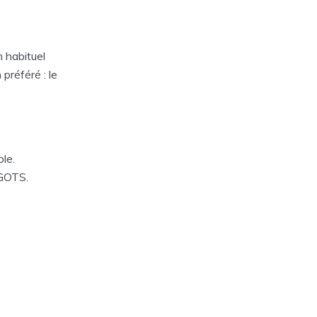
 habituel
 préféré : le
le.
 GOTS.