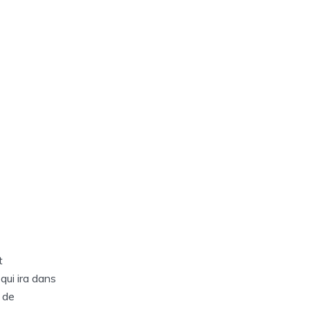
t
 qui ira dans
e de