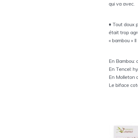
qui va avec.
♦ Tout doux p
était trop agr
« bambou » Il
En Bambou: c’
En Tencel: hy
En Molleton d
Le biface cot