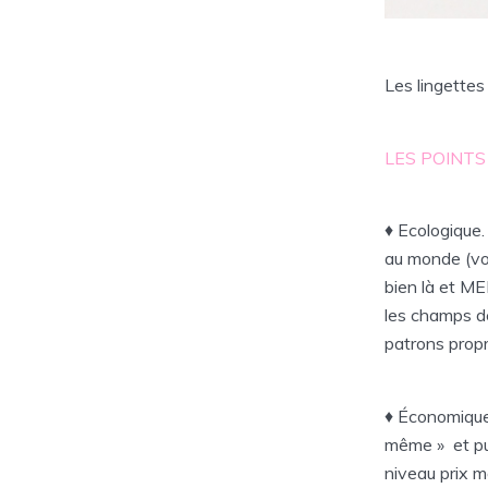
Les lingette
LES POINTS
♦ Ecologique.
au monde (voi
bien là et M
les champs de
patrons propr
♦ Économique 
même » et pui
niveau prix m