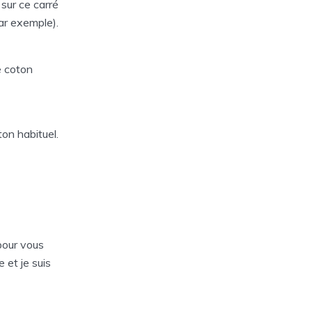
 sur ce carré
par exemple).
e coton
on habituel.
our vous
e et je suis