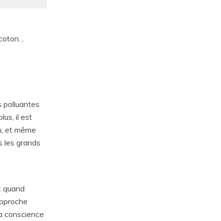
 coton…
s polluantes
us, il est
n, et même
s les grands
t quand
approche
la conscience