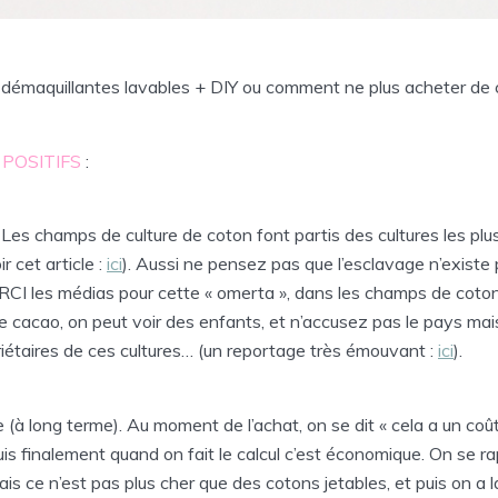
s démaquillantes lavables + DIY ou comment ne plus acheter de
 POSITIFS
:
 Les champs de culture de coton font partis des cultures les plu
r cet article :
ici
). Aussi ne pensez pas que l’esclavage n’existe pl
ERCI les médias pour cette « omerta », dans les champs de coto
 cacao, on peut voir des enfants, et n’accusez pas le pays mai
iétaires de ces cultures… (un reportage très émouvant :
ici
).
(à long terme). Au moment de l’achat, on se dit « cela a un coû
s finalement quand on fait le calcul c’est économique. On se r
ais ce n’est pas plus cher que des cotons jetables, et puis on a 