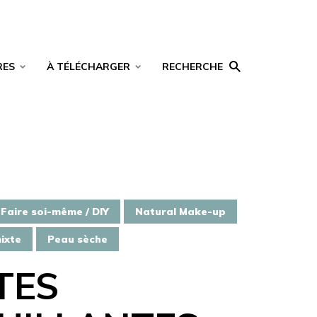
RES
À TÉLÉCHARGER
RECHERCHE
Faire soi-même / DIY
Natural Make-up
ixte
Peau sèche
TES