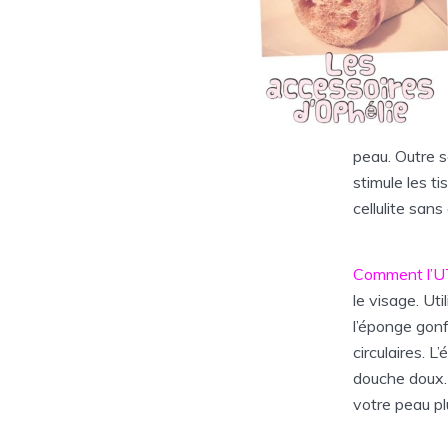
peau. Outre s
stimule les t
cellulite san
Comment l’U
le visage. Ut
l’éponge gonf
circulaires. L
douche doux. 
votre peau pl