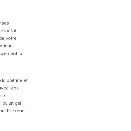
r ses
ge loofah
 de votre
atique,
icacement la
 la poitrine et
avec l’eau
ents
l ou un gel
on. Elle rend