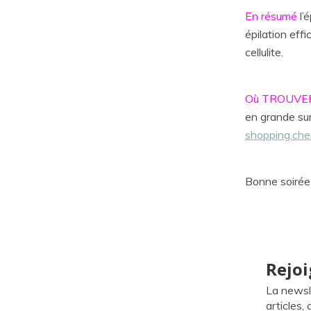
En résumé
l’
épilation effi
cellulite.
Où TROUVE
en grande surf
shopping.ch
Bonne soirée 
Rejoi
La newsl
articles,