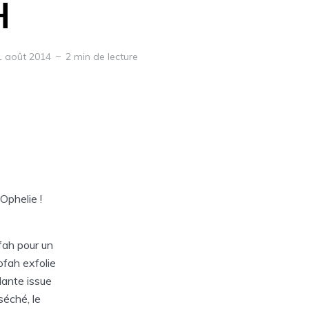
H
1 août 2014
2 min de lecture
’Ophelie !
fah pour un
fah exfolie
lante issue
séché, le