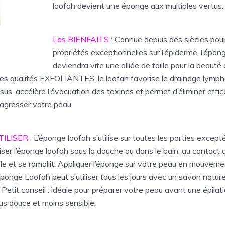
loofah devient une éponge aux multiples vertus.
Les BIENFAITS
: Connue depuis des siècles pou
propriétés exceptionnelles sur l’épiderme, l’épon
deviendra vite une alliée de taille pour la beauté
es qualités EXFOLIANTES, le loofah favorise le drainage lymph
issus, accélère l’évacuation des toxines et permet d’éliminer eff
s agresser votre peau.
TILISER
: L’éponge loofah s’utilise sur toutes les parties excepté
iliser l’éponge loofah sous la douche ou dans le bain, au contact 
le et se ramollit. Appliquer l’éponge sur votre peau en mouvem
’éponge Loofah peut s’utiliser tous les jours avec un savon nature
Petit conseil : idéale pour préparer votre peau avant une épilati
us douce et moins sensible.