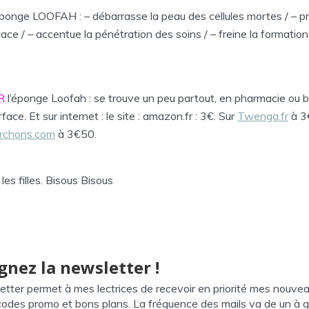
éponge LOOFAH : – débarrasse la peau des cellules mortes / – p
cace / – accentue la pénétration des soins / – freine la formation
R
l’éponge Loofah : se trouve un peu partout, en pharmacie ou 
ace. Et sur internet : le site : amazon.fr : 3€. Sur
Twenga.fr
à 3€
erchons.com
à 3€50.
les filles. Bisous Bisous
gnez la newsletter !
etter permet à mes lectrices de recevoir en priorité mes nouve
 codes promo et bons plans. La fréquence des mails va de un à q