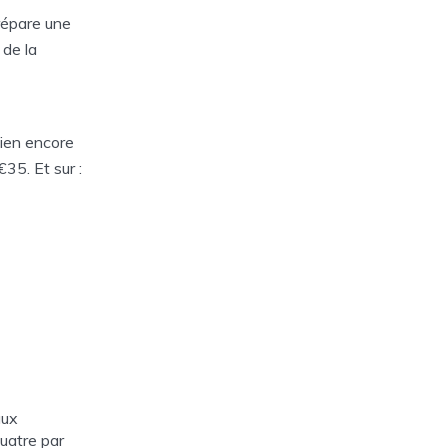
répare une
 de la
bien encore
35. Et sur :
aux
uatre par