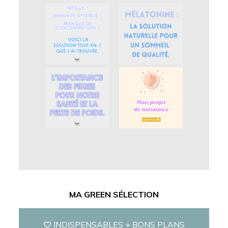
Fatigue ? Immunité affaiblie ? Manque de concentration ? Voici la solution tout-en-1 que j’ai trouvée.
Mélatonine : la solution naturelle pour un sommeil de qualité
L’importance des fibres pour notre santé et la perte de poids.
Mon projet de naissance pour mon fils
MA GREEN SÉLECTION
INDISPENSABLES + BONS PLANS