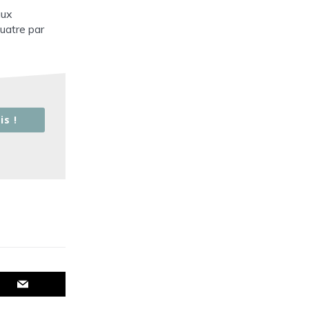
aux
uatre par
is !