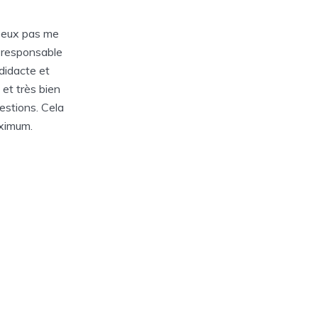
peux pas me
e responsable
didacte et
 et très bien
uestions. Cela
aximum.