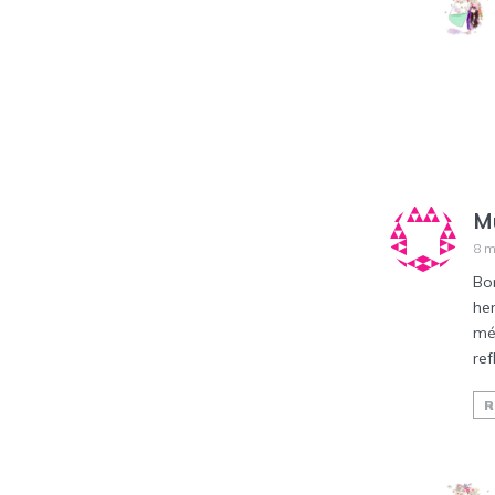
M
8 m
Bo
hen
mét
ref
R