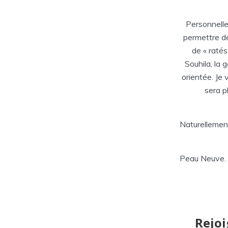
Personnell
permettre de
de « raté
Souhila, la 
orientée. Je 
sera p
Naturellemen
Peau Neuve.
Rejoi