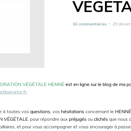
VÉGÉTA
16 commentaires
29 décem
ORATION VÉGÉTALE HENNÉ
est en ligne sur le blog de ma p
tébienetre.fr
.
e à toutes vos
questions
, vos
hésitations
concernant le
HENN
N
VÉGÉTALE
, pour répondre aux
préjugés
ou
clichés
que nous a
illaires, et pour vous accompagner et vous encourager à passe