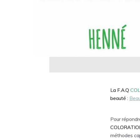
La F.A.Q
COL
beauté :
Beau
Pour répondr
COLORATIO
méthodes cap