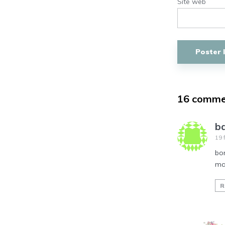
Site web
16 comme
b
19 
bo
ma
R