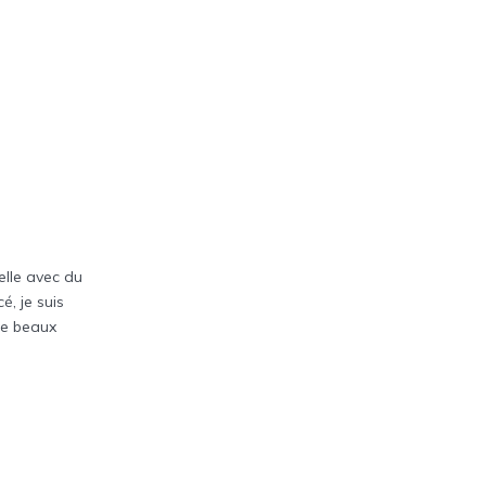
elle avec du
é, je suis
de beaux