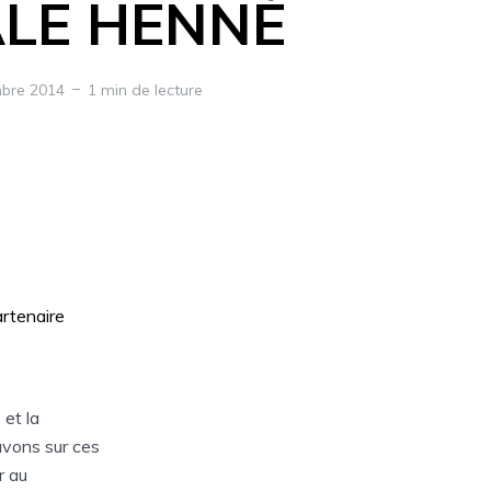
LE HENNÉ
bre 2014
1 min de lecture
artenaire
É
et la
vons sur ces
r au