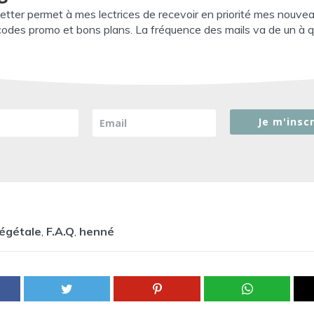
etter permet à mes lectrices de recevoir en priorité mes nouve
 codes promo et bons plans. La fréquence des mails va de un à q
Je m'inscr
végétale
,
F.A.Q
,
henné