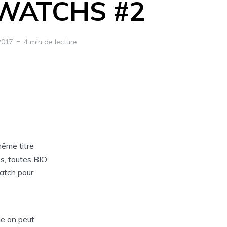
SWATCHS #2
 2017
4 min de lecture
même titre
s, toutes BIO
atch pour
mme on peut