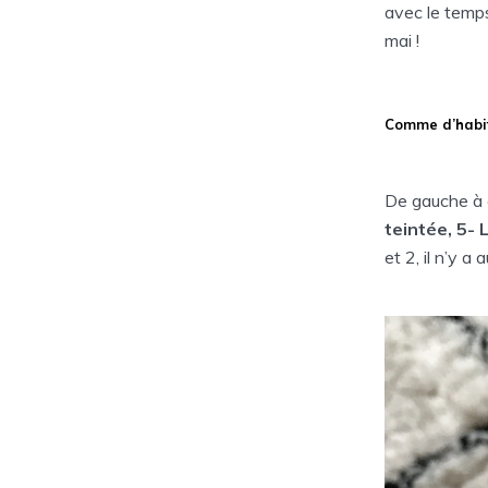
avec le temps
mai !
Comme d’habitu
De gauche à d
teintée, 5- 
et 2, il n’y 