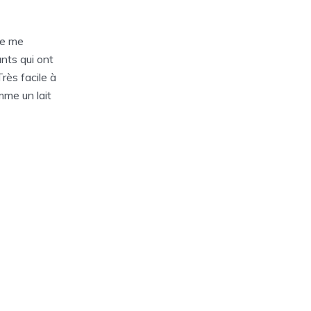
je me
ants qui ont
rès facile à
mme un lait