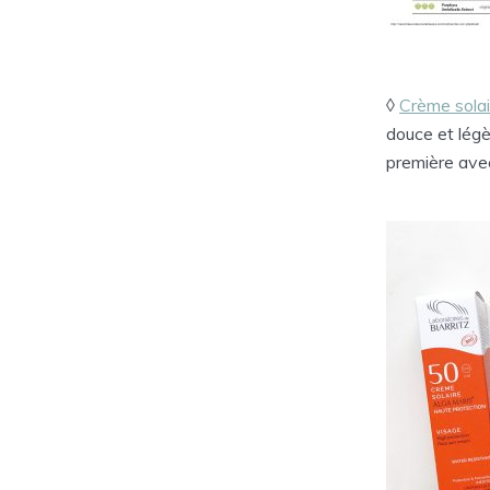
◊
Crème sola
douce et légè
première avec