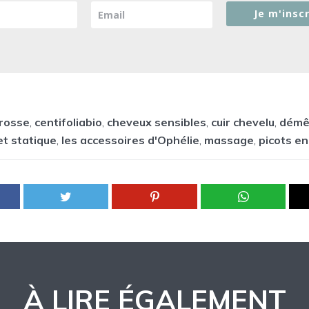
Je m'inscr
rosse
,
centifoliabio
,
cheveux sensibles
,
cuir chevelu
,
démê
et statique
,
les accessoires d'Ophélie
,
massage
,
picots en
À LIRE ÉGALEMENT