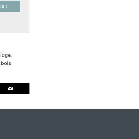
is !
lage
,
 bois