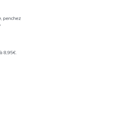
me, penchez
*
à 8,95€.