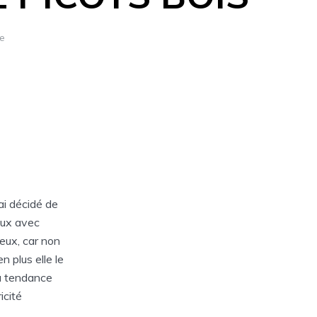
re
’ai décidé de
eux avec
veux, car non
n plus elle le
 à tendance
icité