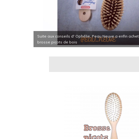
Suite aux conseils d' Ophélie, Peau Neuve a enfin achet
brosse picots de bois