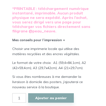
*PRINTABLE : téléchargement numérique
instantané, imprimable. Aucun produit
physique ne sera expédié. Après l’achat,
vous serez dirigé vers une page pour
télécharger vos fichiers directement sans
filigrane @peau_neuve.
Mes conseils pour l’impression =
Choisir une imprimerie locale qui utilise des
matières recyclées et des encres végétales.
Le format de votre choix : A1 (59,4×84,1cm), A2
(42×59,4cm), A3 (29,7x42cm), A4 (21×29,7cm).
Si vous êtes nombreuses à me demander la
livraison à domicile des posters, j’ajouterai ce
nouveau service à la boutique.
quantité
Ajouter au panier
de
Des