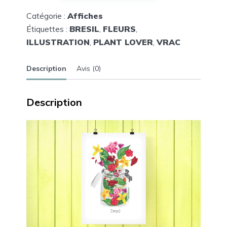
fleurs
en
Catégorie :
Affiches
vrac
#BRESIL
Étiquettes :
BRESIL
,
FLEURS
,
ILLUSTRATION
,
PLANT LOVER
,
VRAC
Description
Avis (0)
Description