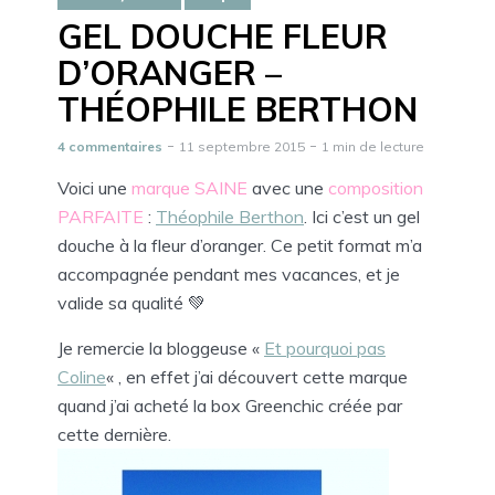
GEL DOUCHE FLEUR
D’ORANGER –
THÉOPHILE BERTHON
4 commentaires
11 septembre 2015
1 min de lecture
Voici une
marque
SAINE
avec une
composition
PARFAITE
:
Théophile Berthon
. Ici c’est un gel
douche à la fleur d’oranger. Ce petit format m’a
accompagnée pendant mes vacances, et je
valide sa qualité 💚
Je remercie la bloggeuse «
Et pourquoi pas
Coline
« , en effet j’ai découvert cette marque
quand j’ai acheté la box Greenchic créée par
cette dernière.