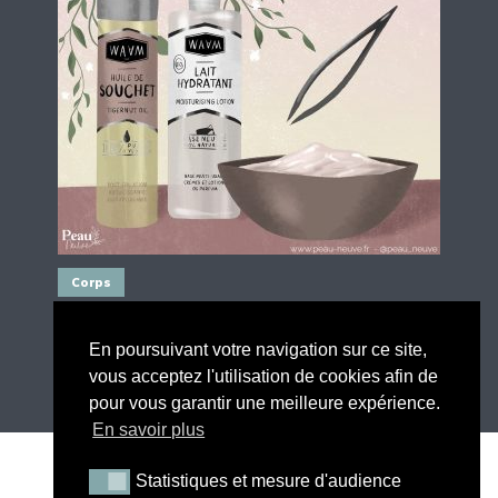
Corps
DIY : LAIT POST-ÉPILATION.
En poursuivant votre navigation sur ce site,
1 juillet 2021
2 min de lecture
vous acceptez l'utilisation de cookies afin de
Lire la suite
pour vous garantir une meilleure expérience.
En savoir plus
Statistiques et mesure d'audience
Statistiques et mesure d'audience