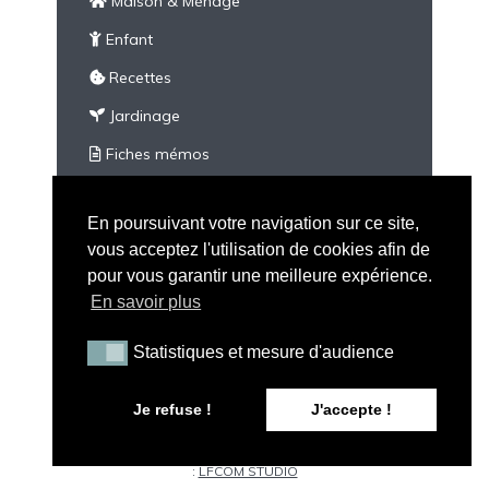
Maison & Ménage
Enfant
Recettes
Jardinage
Fiches mémos
À imprimer
En poursuivant votre navigation sur ce site,
Divers
vous acceptez l'utilisation de cookies afin de
pour vous garantir une meilleure expérience.
En savoir plus
Statistiques et mesure d'audience
Statistiques et mesure d'audience
Tous droits réservés - Peau Neuve © 2026 |
Mention
Je refuse !
J'accepte !
Légales
|
CGV
|
A propos de Peau Neuve
|
Politique de
confidentialité
| Illustration par
Maxime C
| Conception web
:
LFCOM STUDIO