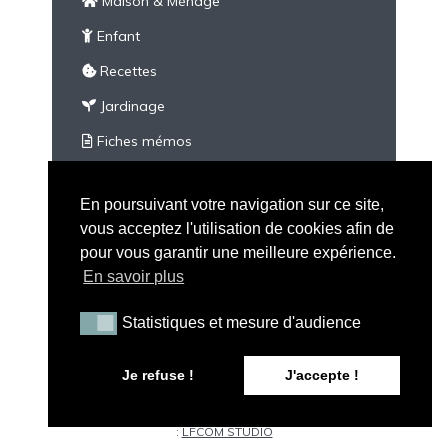
Maison & Ménage
Enfant
Recettes
Jardinage
Fiches mémos
À imprimer
En poursuivant votre navigation sur ce site,
Divers
vous acceptez l'utilisation de cookies afin de
pour vous garantir une meilleure expérience.
En savoir plus
Statistiques et mesure d'audience
Statistiques et mesure d'audience
Tous droits réservés - Peau Neuve © 2026 |
Mention
Je refuse !
J'accepte !
Légales
|
CGV
|
A propos de Peau Neuve
|
Politique de
confidentialité
| Illustration par
Maxime C
| Conception web
:
LFCOM STUDIO