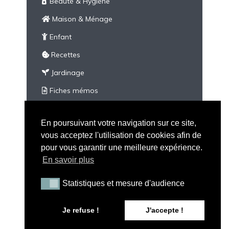
Beauté & Hygiène
Maison & Ménage
Enfant
Recettes
Jardinage
Fiches mémos
À imprimer
En poursuivant votre navigation sur ce site,
Divers
vous acceptez l'utilisation de cookies afin de
pour vous garantir une meilleure expérience.
En savoir plus
Statistiques et mesure d'audience
Statistiques et mesure d'audience
Tous droits réservés - Peau Neuve © 2026 |
Mention
Je refuse !
J'accepte !
Légales
|
CGV
|
A propos de Peau Neuve
|
Politique de