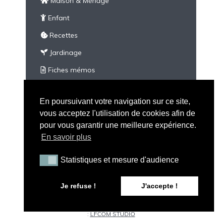
Maison & Ménage
Enfant
Recettes
Jardinage
Fiches mémos
À imprimer
En poursuivant votre navigation sur ce site,
Divers
vous acceptez l'utilisation de cookies afin de
pour vous garantir une meilleure expérience.
En savoir plus
Statistiques et mesure d'audience
Statistiques et mesure d'audience
Tous droits réservés - Peau Neuve © 2026 |
Mention
Je refuse !
J'accepte !
Légales
|
CGV
|
A propos de Peau Neuve
|
Politique de
confidentialité
| Illustration par
Maxime C
| Conception web
:
LFCOM STUDIO