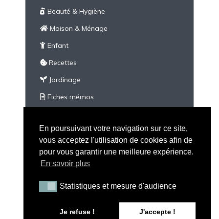
Beauté & Hygiène
Maison & Ménage
Enfant
Recettes
Jardinage
Fiches mémos
À imprimer
En poursuivant votre navigation sur ce site,
Divers
vous acceptez l'utilisation de cookies afin de
pour vous garantir une meilleure expérience.
En savoir plus
Statistiques et mesure d'audience
Statistiques et mesure d'audience
Tous droits réservés - Peau Neuve © 2026 |
Mention
Je refuse !
J'accepte !